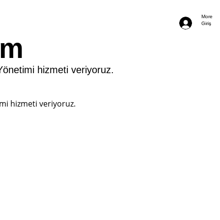
More
Giriş
ım
netimi hizmeti veriyoruz.
i hizmeti veriyoruz.